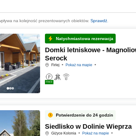
wpływa na kolejność prezentowanych obiektów.
Sprawdź.
Natychmiastowa rezerwacja
Domki letniskowe - Magnolio
Serock
Firlej
Pokaż na mapie
FREE
Potwierdzenie do 24 godzin
Siedlisko w Dolinie Wieprza
Giżyce Kolonia
Pokaż na mapie