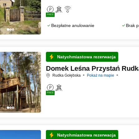
FREE
Bezpłatne anulowanie
Brak p
Natychmiastowa rezerwacja
Domek Leśna Przystań Rudk
Rudka Gołębska
Pokaż na mapie
FREE
Natychmiastowa rezerwacja