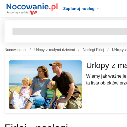
Zaplanuj nocleg
Nocowanie.pl
Urlopy z małymi dziećmi
Noclegi Firlej
Urlopy z
Urlopy z ma
Wiemy jak ważne jes
ta lista obiektów pr