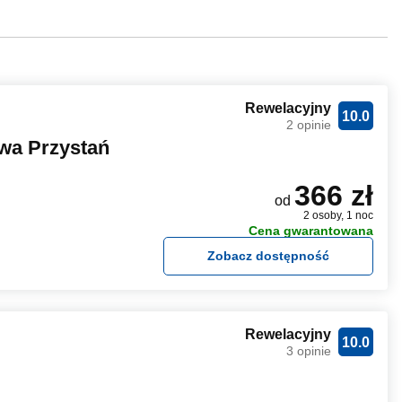
Rewelacyjny
10.0
2 opinie
wa Przystań
366 zł
od
2 osoby, 1 noc
Cena gwarantowana
Zobacz dostępność
Rewelacyjny
10.0
3 opinie