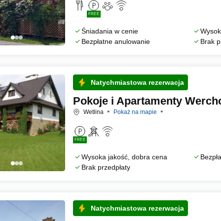
FREE
Śniadania w cenie
Wysoka
Bezpłatne anulowanie
Brak p
Natychmiastowa rezerwacja
Pokoje i Apartamenty Werch
Wetlina
Pokaż na mapie
FREE
Wysoka jakość, dobra cena
Bezpła
Brak przedpłaty
Natychmiastowa rezerwacja