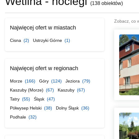
Wetlina - noclegi
(
138 obiektów
)
Zobacz, co 
Najwięcej ofert w miastach
Cisna
(2)
Ustrzyki Górne
(1)
Najwięcej ofert w regionach
Morze
(166)
Góry
(124)
Jeziora
(79)
Kaszuby (Morze)
(67)
Kaszuby
(67)
Tatry
(55)
Śląsk
(47)
Półwysep Helski
(38)
Dolny Śląsk
(36)
Podhale
(32)