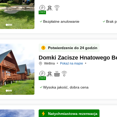
FREE
Bezpłatne anulowanie
Brak p
Potwierdzenie do 24 godzin
Domki Zacisze Hnatowego Be
Wetlina
Pokaż na mapie
FREE
Wysoka jakość, dobra cena
Natychmiastowa rezerwacja