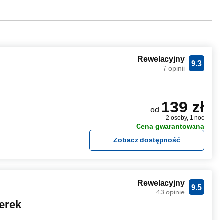
Rewelacyjny
9.3
7 opinii
139 zł
od
2 osoby, 1 noc
Cena gwarantowana
Zobacz dostępność
Rewelacyjny
9.5
43 opinie
erek