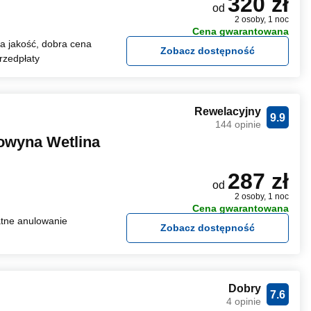
320 zł
od
2 osoby, 1 noc
Cena gwarantowana
 jakość, dobra cena
Zobacz dostępność
rzedpłaty
Rewelacyjny
9.9
144 opinie
owyna Wetlina
287 zł
od
2 osoby, 1 noc
Cena gwarantowana
tne anulowanie
Zobacz dostępność
Dobry
7.6
4 opinie