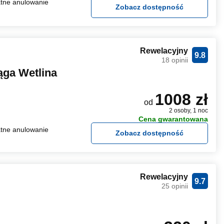
tne anulowanie
Zobacz dostępność
Rewelacyjny
9.8
18 opinii
ąga Wetlina
1008 zł
od
2 osoby, 1 noc
Cena gwarantowana
tne anulowanie
Zobacz dostępność
Rewelacyjny
9.7
25 opinii