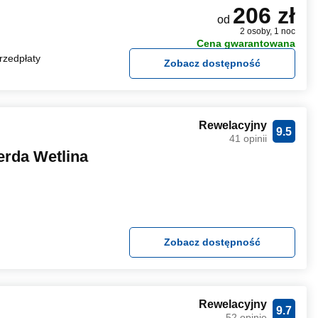
206 zł
od
2 osoby, 1 noc
Cena gwarantowana
rzedpłaty
Zobacz dostępność
Rewelacyjny
9.5
41 opinii
rda Wetlina
Zobacz dostępność
Rewelacyjny
9.7
52 opinie