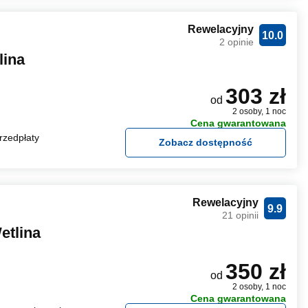
Rewelacyjny
10.0
2 opinie
lina
303 zł
od
2 osoby, 1 noc
Cena gwarantowana
rzedpłaty
Zobacz dostępność
Rewelacyjny
9.9
21 opinii
etlina
350 zł
od
2 osoby, 1 noc
Cena gwarantowana