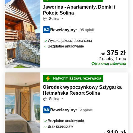
Jaworina - Apartamenty, Domki i
Pokoje Solina
Solina
Rewelacyjny
9.2
95 opinii
Wysoka jakość, dobra cena
Bezpłatne anulowanie
375 zł
od
2 osoby, 1 noc
Cena gwarantowana
Natychmiastowa rezerwacja
Ośrodek wypoczynkowy Sztygarka
Hetmańska Resort Solina
Solina
Rewelacyjny
9.8
2 opinie
Bezpłatne anulowanie
Brak przedpłaty
319 zł