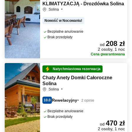
KLIMATYZACJĄ - Drozdówka Solina
Solina
Nowość w Nocowaniu!
Bezpłatne anulowanie
Brak przedpłaty
208 zł
od
2 osoby, 1 noc
Cena gwarantowana
Natychmiastowa rezerwacja
Chaty Anety Domki Całoroczne
Solina
Solina
Rewelacyjny
10.0
2 opinie
Bezpłatne anulowanie
Brak przedpłaty
470 zł
od
2 osoby, 1 noc