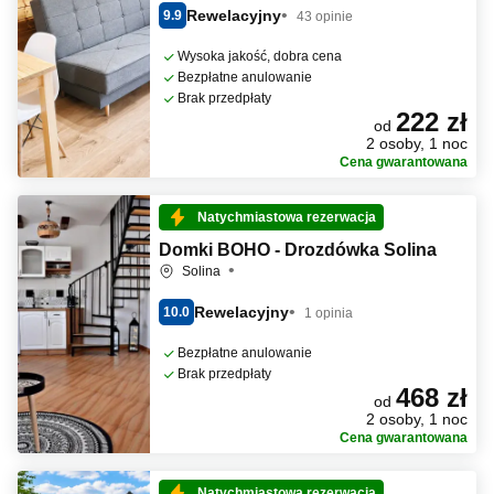
Rewelacyjny
9.9
43 opinie
Wysoka jakość, dobra cena
Bezpłatne anulowanie
Brak przedpłaty
222 zł
od
2 osoby, 1 noc
Cena gwarantowana
Natychmiastowa rezerwacja
Domki BOHO - Drozdówka Solina
Solina
Rewelacyjny
10.0
1 opinia
Bezpłatne anulowanie
Brak przedpłaty
468 zł
od
2 osoby, 1 noc
Cena gwarantowana
Natychmiastowa rezerwacja