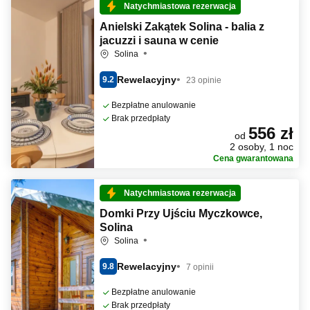
Natychmiastowa rezerwacja
Anielski Zakątek Solina - balia z
jacuzzi i sauna w cenie
Solina
Rewelacyjny
9.2
23 opinie
Bezpłatne anulowanie
Brak przedpłaty
556 zł
od
2 osoby, 1 noc
Cena gwarantowana
Natychmiastowa rezerwacja
Domki Przy Ujściu Myczkowce,
Solina
Solina
Rewelacyjny
9.8
7 opinii
Bezpłatne anulowanie
Brak przedpłaty