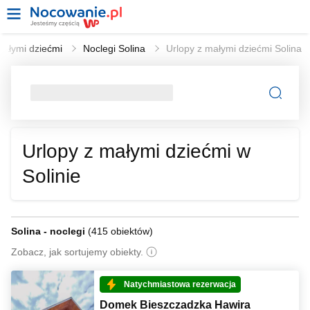
małymi dziećmi
Noclegi Solina
Urlopy z małymi dziećmi Solina
Urlopy z małymi dziećmi w
Solinie
Solina - noclegi
(
415 obiektów
)
Zobacz, jak sortujemy obiekty.
Natychmiastowa rezerwacja
Domek Bieszczadzka Hawira