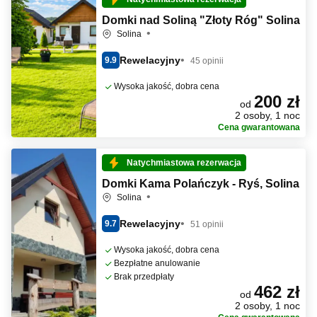
Domki nad Soliną "Złoty Róg" Solina
Solina
Rewelacyjny
9.9
45 opinii
Wysoka jakość, dobra cena
200 zł
od
2 osoby, 1 noc
Cena gwarantowana
Natychmiastowa rezerwacja
Domki Kama Polańczyk - Ryś, Solina
Solina
Rewelacyjny
9.7
51 opinii
Wysoka jakość, dobra cena
Bezpłatne anulowanie
Brak przedpłaty
462 zł
od
2 osoby, 1 noc