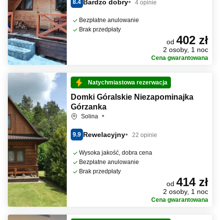
Bardzo dobry
8.4
4 opinie
Bezpłatne anulowanie
Brak przedpłaty
402 zł
od
2 osoby, 1 noc
Cena gwarantowana
Natychmiastowa rezerwacja
Domki Góralskie Niezapominajka
Górzanka
Solina
Rewelacyjny
9.9
22 opinie
Wysoka jakość, dobra cena
Bezpłatne anulowanie
Brak przedpłaty
414 zł
od
2 osoby, 1 noc
Cena gwarantowana