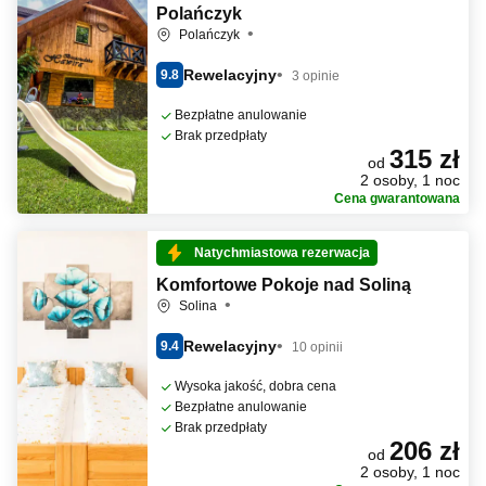
Polańczyk
Polańczyk
Rewelacyjny
9.8
3 opinie
Bezpłatne anulowanie
Brak przedpłaty
315 zł
od
2 osoby, 1 noc
Cena gwarantowana
Natychmiastowa rezerwacja
Komfortowe Pokoje nad Soliną
Solina
Rewelacyjny
9.4
10 opinii
Wysoka jakość, dobra cena
Bezpłatne anulowanie
Brak przedpłaty
206 zł
od
2 osoby, 1 noc