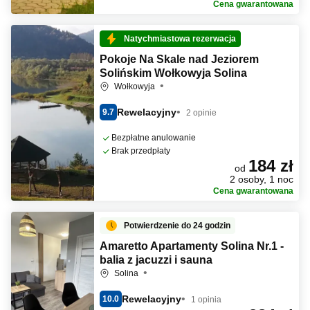
Cena gwarantowana
Natychmiastowa rezerwacja
Pokoje Na Skale nad Jeziorem
Solińskim Wołkowyja Solina
Wołkowyja
Rewelacyjny
9.7
2 opinie
Bezpłatne anulowanie
Brak przedpłaty
184 zł
od
2 osoby, 1 noc
Cena gwarantowana
Potwierdzenie do 24 godzin
Amaretto Apartamenty Solina Nr.1 -
balia z jacuzzi i sauna
Solina
Rewelacyjny
10.0
1 opinia