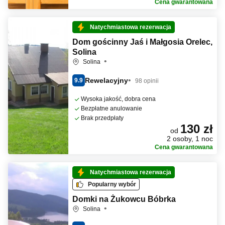
Cena gwarantowana
Natychmiastowa rezerwacja
Dom gościnny Jaś i Małgosia Orelec,
Solina
Solina
Rewelacyjny
9.9
98 opinii
Wysoka jakość, dobra cena
Bezpłatne anulowanie
Brak przedpłaty
130 zł
od
2 osoby, 1 noc
Cena gwarantowana
Natychmiastowa rezerwacja
Popularny wybór
Domki na Żukowcu Bóbrka
Solina