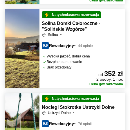
Cena gwarantowana
Natychmiastowa rezerwacja
Solina Domki Całoroczne -
"Solińskie Wzgórze"
Solina
Rewelacyjny
9.9
44 opinie
Wysoka jakość, dobra cena
Bezpłatne anulowanie
Brak przedpłaty
352 zł
od
2 osoby, 1 noc
Cena gwarantowana
Natychmiastowa rezerwacja
Noclegi Stokrotka Ustrzyki Dolne
Ustrzyki Dolne
Rewelacyjny
9.8
76 opinii