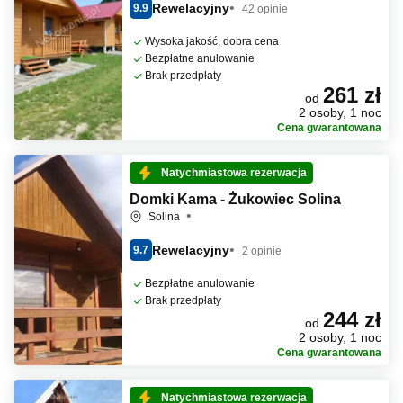
Rewelacyjny
9.9
42 opinie
Wysoka jakość, dobra cena
Bezpłatne anulowanie
Brak przedpłaty
261 zł
od
2 osoby, 1 noc
Cena gwarantowana
Natychmiastowa rezerwacja
Domki Kama - Żukowiec Solina
Solina
Rewelacyjny
9.7
2 opinie
Bezpłatne anulowanie
Brak przedpłaty
244 zł
od
2 osoby, 1 noc
Cena gwarantowana
Natychmiastowa rezerwacja