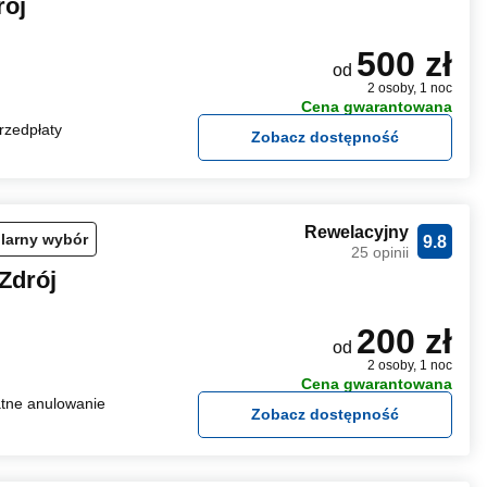
rój
500 zł
od
2 osoby, 1 noc
Cena gwarantowana
rzedpłaty
Zobacz dostępność
Rewelacyjny
larny wybór
9.8
25 opinii
Zdrój
200 zł
od
2 osoby, 1 noc
Cena gwarantowana
tne anulowanie
Zobacz dostępność