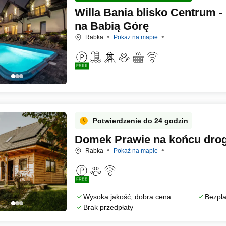
Willa Bania blisko Centrum -
na Babią Górę
Rabka
Pokaż na mapie
FREE
Potwierdzenie do 24 godzin
Domek Prawie na końcu drog
Rabka
Pokaż na mapie
FREE
Wysoka jakość, dobra cena
Bezpła
Brak przedpłaty