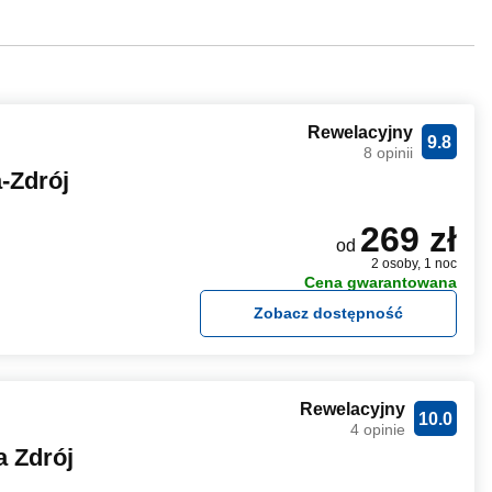
Rewelacyjny
9.8
8 opinii
-Zdrój
269 zł
od
2 osoby, 1 noc
Cena gwarantowana
Zobacz dostępność
Rewelacyjny
10.0
4 opinie
 Zdrój