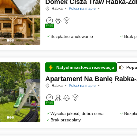
Domek Cisza Traw Rabka-Zd
Rabka
Pokaż na mapie
FREE
Bezpłatne anulowanie
Brak p
Natychmiastowa rezerwacja
Popu
Apartament Na Banię Rabka-
Rabka
Pokaż na mapie
FREE
Wysoka jakość, dobra cena
Bezpła
Brak przedpłaty