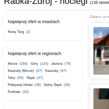
Rabka-Zdrój - noclegi
(
138 obiek
Zobacz, co 
Najwięcej ofert w miastach
Nowy Targ
(2)
Najwięcej ofert w regionach
Morze
(166)
Góry
(124)
Jeziora
(79)
Kaszuby (Morze)
(67)
Kaszuby
(67)
Tatry
(55)
Śląsk
(47)
Półwysep Helski
(38)
Dolny Śląsk
(36)
Podhale
(32)