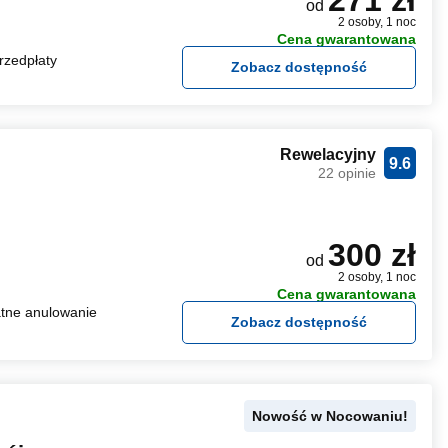
271 zł
od
2 osoby, 1 noc
Cena gwarantowana
rzedpłaty
Zobacz dostępność
Rewelacyjny
9.6
22 opinie
300 zł
od
2 osoby, 1 noc
Cena gwarantowana
tne anulowanie
Zobacz dostępność
Nowość w Nocowaniu!