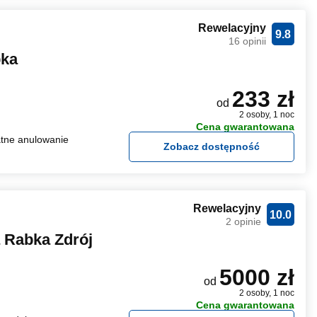
Rewelacyjny
9.8
16 opinii
bka
233 zł
od
2 osoby, 1 noc
Cena gwarantowana
tne anulowanie
Zobacz dostępność
Rewelacyjny
10.0
2 opinie
 Rabka Zdrój
5000 zł
od
2 osoby, 1 noc
Cena gwarantowana